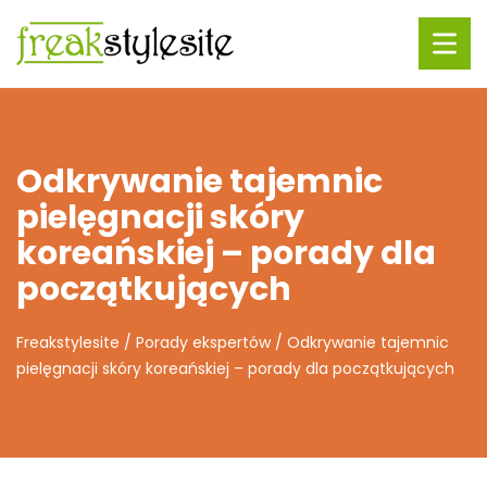
Odkrywanie tajemnic
pielęgnacji skóry
koreańskiej – porady dla
początkujących
Freakstylesite
/
Porady ekspertów
/
Odkrywanie tajemnic
pielęgnacji skóry koreańskiej – porady dla początkujących