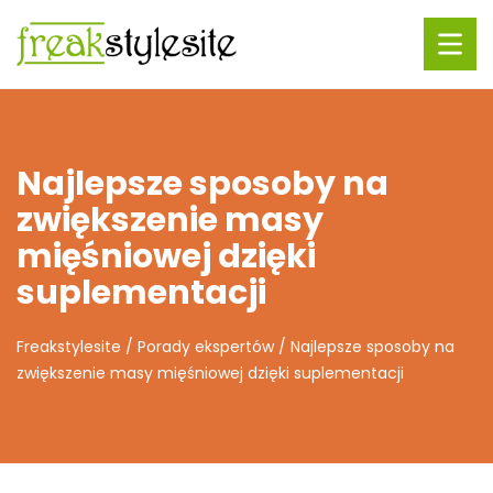
Najlepsze sposoby na
zwiększenie masy
mięśniowej dzięki
suplementacji
Freakstylesite
/
Porady ekspertów
/
Najlepsze sposoby na
zwiększenie masy mięśniowej dzięki suplementacji