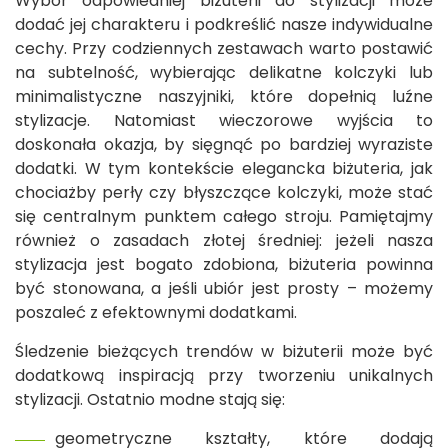
Wybór odpowiedniej biżuterii do stylizacji może
dodać jej charakteru i podkreślić nasze indywidualne
cechy. Przy codziennych zestawach warto postawić
na subtelność, wybierając delikatne kolczyki lub
minimalistyczne naszyjniki, które dopełnią luźne
stylizacje. Natomiast wieczorowe wyjścia to
doskonała okazja, by sięgnąć po bardziej wyraziste
dodatki. W tym kontekście elegancka biżuteria, jak
chociażby perły czy błyszczące kolczyki, może stać
się centralnym punktem całego stroju. Pamiętajmy
również o zasadach złotej średniej: jeżeli nasza
stylizacja jest bogato zdobiona, biżuteria powinna
być stonowana, a jeśli ubiór jest prosty – możemy
poszaleć z efektownymi dodatkami.
Śledzenie bieżących trendów w biżuterii może być
dodatkową inspiracją przy tworzeniu unikalnych
stylizacji. Ostatnio modne stają się:
geometryczne kształty, które dodają