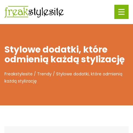
Stylowe dodatki, które
odmienią każdą stylizację
Freakstylesite
/
Trendy
/
Stylowe dodatki, które odmienią
każdą stylizację