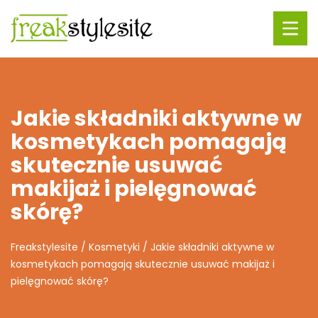
Jakie składniki aktywne w
kosmetykach pomagają
skutecznie usuwać
makijaż i pielęgnować
skórę?
Freakstylesite
/
Kosmetyki
/
Jakie składniki aktywne w
kosmetykach pomagają skutecznie usuwać makijaż i
pielęgnować skórę?