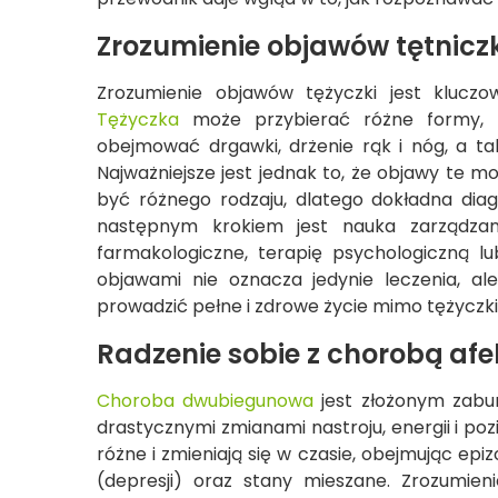
Zrozumienie objawów tętniczk
Zrozumienie objawów tężyczki jest klucz
Tężyczka
może przybierać różne formy, z
obejmować drgawki, drżenie rąk i nóg, a t
Najważniejsze jest jednak to, że objawy te 
być różnego rodzaju, dlatego dokładna dia
następnym krokiem jest nauka zarządza
farmakologiczne, terapię psychologiczną lu
objawami nie oznacza jedynie leczenia, al
prowadzić pełne i zdrowe życie mimo tężyczki
Radzenie sobie z chorobą a
Choroba dwubiegunowa
jest złożonym zabu
drastycznymi zmianami nastroju, energii i p
różne i zmieniają się w czasie, obejmując epizo
(depresji) oraz stany mieszane. Zrozumienie