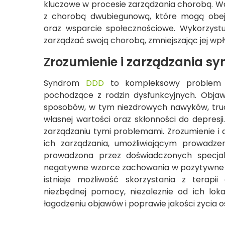
kluczowe w procesie zarządzania chorobą. Waż
z chorobą dwubiegunową, które mogą obej
oraz wsparcie społecznościowe. Wykorzystu
zarządzać swoją chorobą, zmniejszając jej wpł
Zrozumienie i zarządzania 
Syndrom
DDD
to kompleksowy problem ps
pochodzące z rodzin dysfunkcyjnych. Obj
sposobów, w tym niezdrowych nawyków, trud
własnej wartości oraz skłonności do depresj
zarządzaniu tymi problemami. Zrozumienie i
ich zarządzania, umożliwiającym prowadzen
prowadzona przez doświadczonych specja
negatywne wzorce zachowania w pozytywne i
istnieje możliwość skorzystania z terapi
niezbędnej pomocy, niezależnie od ich lo
łagodzeniu objawów i poprawie jakości życi