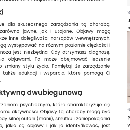
i
8
J
owe dla skutecznego zarządzania tą chorobą.
arówno jawne, jak i utajone. Objawy mogą
akże inne dolegliwości narządów wewnętrznych.
mogą występować na różnym poziomie ciężkości i
gnoza jest niezbędna. Gdy otrzymasz diagnozę,
nia objawami. To może obejmować leczenie
b zmiany stylu życia. Pamiętaj, że zarządzanie
e także edukacji i wsparcia, które pomogą Ci
.
fektywną dwubiegunową
rzeniem psychicznym, które charakteryzuje się
6
oziomu aktywności. Objawy tej choroby mogą być
dy silnej euforii (manii), smutku i zaniepokojenia
, jakie są objawy i jak je identyfikować, jest