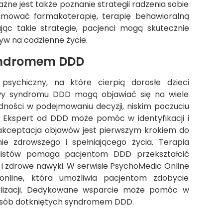
ne jest także poznanie strategii radzenia sobie
mować farmakoterapię, terapię behawioralną
jąc takie strategie, pacjenci mogą skutecznie
yw na codzienne życie.
syndromem DDD
ychiczny, na które cierpią dorosłe dzieci
awy syndromu DDD mogą objawiać się na wiele
ności w podejmowaniu decyzji, niskim poczuciu
i. Ekspert od DDD może pomóc w identyfikacji i
 akceptacja objawów jest pierwszym krokiem do
ie zdrowszego i spełniającego życia. Terapia
listów pomaga pacjentom DDD przekształcić
 zdrowe nawyki. W serwisie PsychoMedic Online
i online, która umożliwia pacjentom zdobycie
kalizacji. Dedykowane wsparcie może pomóc w
a osób dotkniętych syndromem DDD.