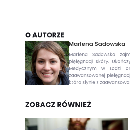
O AUTORZE
Marlena Sadowska
Marlena Sadowska zajm
pięlęgnacji skóry. Ukończ
Medycznym w Łodzi ora
zaawansowanej pielęgnacj
która słynie z zaawansow
ZOBACZ RÓWNIEŻ