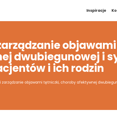
Inspiracje
Ko
zarządzanie objawami t
nej dwubiegunowej i 
cjentów i ich rodzin
 zarządzanie objawami tętniczki, choroby afektywnej dwubiegu