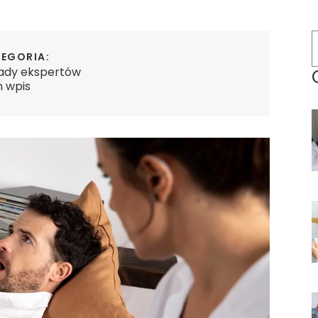
EGORIA:
ady ekspertów
n wpis