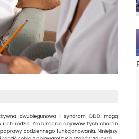
fektywna dwubiegunowa i syndrom DDD mogą
 i ich rodzin. Zrozumienie objawów tych chorób
 poprawy codziennego funkcjonowania. Niniejszy
i radzić sobie z objawami tych stanów zdrowia.