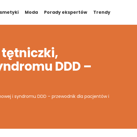
smetyki
Moda
Porady ekspertów
Trendy
ętniczki,
syndromu DDD –
nowej i syndromu DDD – przewodnik dla pacjentów i