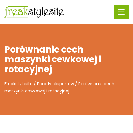
Porównanie cech
maszynki cewkowej i
rotacyjnej
Freakstylesite
/
Porady ekspertów
/
Porównanie cech
maszynki cewkowej i rotacyjnej