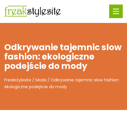
Odkrywanie tajemnic slow
fashion: ekologiczne
podejście do mody
Freakstylesite
/
Moda
/
Odkrywanie tajemnic slow fashion:
ekologiczne podejście do mody