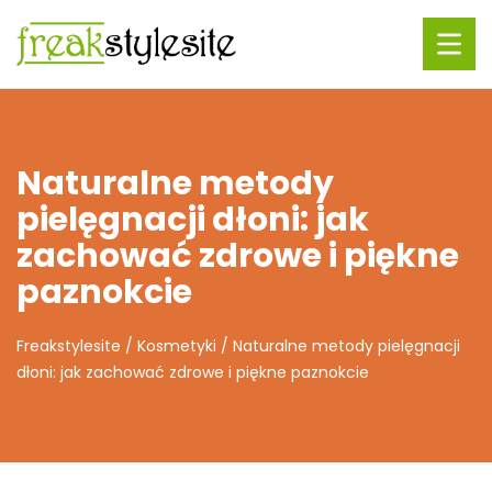
Naturalne metody
pielęgnacji dłoni: jak
zachować zdrowe i piękne
paznokcie
Freakstylesite
/
Kosmetyki
/
Naturalne metody pielęgnacji
dłoni: jak zachować zdrowe i piękne paznokcie