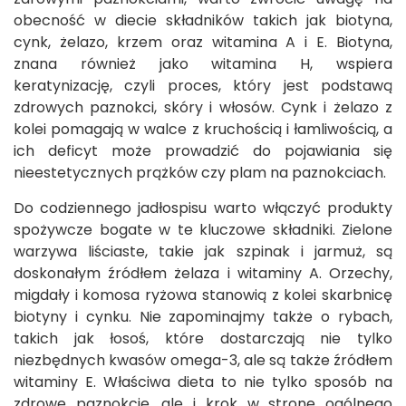
obecność w diecie składników takich jak biotyna,
cynk, żelazo, krzem oraz witamina A i E. Biotyna,
znana również jako witamina H, wspiera
keratynizację, czyli proces, który jest podstawą
zdrowych paznokci, skóry i włosów. Cynk i żelazo z
kolei pomagają w walce z kruchością i łamliwością, a
ich deficyt może prowadzić do pojawiania się
nieestetycznych prążków czy plam na paznokciach.
Do codziennego jadłospisu warto włączyć produkty
spożywcze bogate w te kluczowe składniki. Zielone
warzywa liściaste, takie jak szpinak i jarmuż, są
doskonałym źródłem żelaza i witaminy A. Orzechy,
migdały i komosa ryżowa stanowią z kolei skarbnicę
biotyny i cynku. Nie zapominajmy także o rybach,
takich jak łosoś, które dostarczają nie tylko
niezbędnych kwasów omega-3, ale są także źródłem
witaminy E. Właściwa dieta to nie tylko sposób na
zdrowe paznokcie, ale i krok w stronę ogólnego