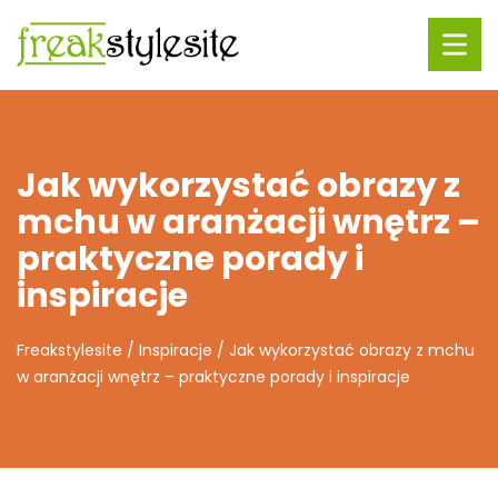
Jak wykorzystać obrazy z
mchu w aranżacji wnętrz –
praktyczne porady i
inspiracje
Freakstylesite
/
Inspiracje
/
Jak wykorzystać obrazy z mchu
w aranżacji wnętrz – praktyczne porady i inspiracje