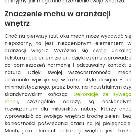
odkryjmy, jak mogą one przemienić twoje wnętrza.
Znaczenie mchu w aranżacji
wnętrz
Choć na pierwszy rzut oka mech może wydawać się
niepozorny, to jest nieocenionym elementem w
aranżacji wnętrz. Wyróżnia się swoją unikalną
teksturą i odcieniem zieleni, dzięki czemu wprowadza
do pomieszczeń harmonię i odczuwalny kontakt z
naturą. Dzięki swojej wszechstronności mech
doskonale wpisuje się w różne style designu – od
minimalistycznego, przez boho, na industrialnym czy
skandynawskim kończąc.
Dekoracje ze żywego
mchu
, szczególnie obrazy, są doskonałym
rozwiązaniem dla miłośników natury, którzy chcą
wprowadzić do swojego wnętrza trochę zieleni, bez
konieczności poświęcania czasu na jej pielęgnację.
Mech, jako element dekoracji wnętrz, jest także