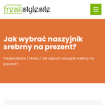
Jak wybrać naszyjnik
srebrny na prezent?
Freakstylesite
/
Moda
/
Jak wybrać naszyjnik srebrny na
prezent?