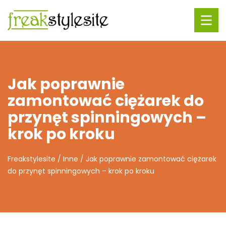
Jak poprawnie
zamontować ciężarek do
przynęt spinningowych –
krok po kroku
Freakstylesite
/
Inne
/
Jak poprawnie zamontować ciężarek
do przynęt spinningowych – krok po kroku